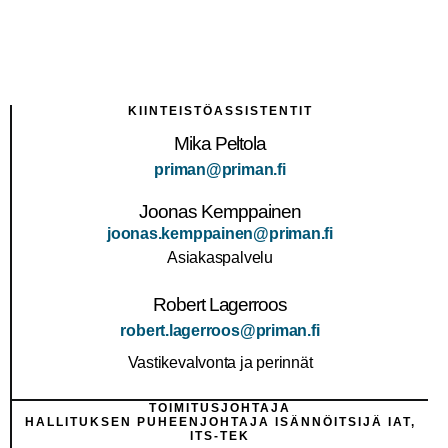
KIINTEISTÖASSISTENTIT
Mika Peltola
priman@priman.fi
Joonas Kemppainen
joonas.kemppainen@priman.fi
Asiakaspalvelu
Robert Lagerroos
robert.lagerroos@priman.fi
Vastikevalvonta ja perinnät
TOIMITUSJOHTAJA
HALLITUKSEN PUHEENJOHTAJA ISÄNNÖITSIJÄ IAT,
ITS-TEK