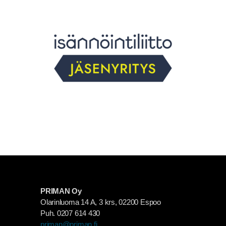
PRIMAN Oy
Olarinluoma 14 A, 3 krs, 02200 Espoo
Puh. 0207 614 430
priman@priman.fi