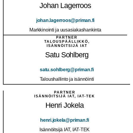
Johan Lagerroos
johan.lagerroos@priman.fi
Markkinointi ja uusasiakashankinta
PARTNER
TALOUSPÄÄLLIKKÖ,
ISÄNNÖITSIJÄ IAT
Satu Sohlberg
satu.sohlberg@priman.fi
Taloushallinto ja isännöinti
PARTNER
ISÄNNÖITSIJÄ IAT, IAT-TEK
Henri Jokela
henri.jokela@priman.fi
Isännöitsijä IAT, IAT-TEK