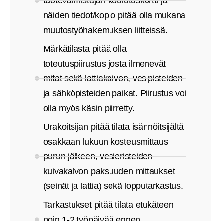
tuotevalmistajan koulutuskortti ja
näiden tiedot/kopio pitää olla mukana
muutostyöhakemuksen liitteissä.
Märkätilasta pitää olla
toteutuspiirustus josta ilmenevät
mitat sekä lattiakaivon, vesipisteiden
ja sähköpisteiden paikat. Piirustus voi
olla myös käsin piirretty.
Urakoitsijan pitää tilata isännöitsijältä
osakkaan lukuun kosteusmittaus
purun jälkeen, vesieristeiden
kuivakalvon paksuuden mittaukset
(seinät ja lattia) sekä lopputarkastus.
Tarkastukset pitää tilata etukäteen
noin 1-2 työpäivää ennen