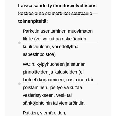
Laissa säädetty ilmoitusvelvollisuus
koskee aina esimerkiksi seuraavia
toimenpiteitä:
Parketin asentaminen muovimaton
tilalle (voi vaikuttaa askeläänien
kuuluvuuteen, voi edellyttää
asbestinpoistoa)
WC:n, kylpyhuoneen ja saunan
pinnoitteiden ja kalusteiden (ei
lauteet) korjaaminen, uusiminen tai
poistaminen, jos työ vaikuttaa
vesieristykseen, vesi- tai
sähköjohtoihin tai viemäröintiin.
Putkien, viemäreiden,