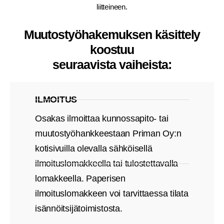
liitteineen.
Muutostyöhakemuksen käsittely
koostuu
seuraavista vaiheista:
ILMOITUS
Osakas ilmoittaa kunnossapito- tai
muutostyöhankkeestaan Priman Oy:n
kotisivuilla olevalla sähköisellä
ilmoituslomakkeella tai tulostettavalla
lomakkeella. Paperisen
ilmoituslomakkeen voi tarvittaessa tilata
isännöitsijätoimistosta.