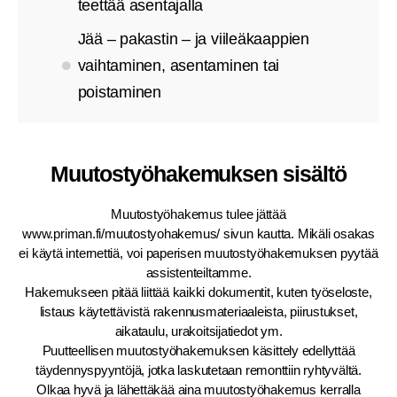
teettää asentajalla
Jää – pakastin – ja viileäkaappien
vaihtaminen, asentaminen tai
poistaminen
Muutostyöhakemuksen sisältö
Muutostyöhakemus tulee jättää
www.priman.fi/muutostyohakemus/ sivun kautta. Mikäli osakas
ei käytä internettiä, voi paperisen muutostyöhakemuksen pyytää
assistenteiltamme.
Hakemukseen pitää liittää kaikki dokumentit, kuten työseloste,
listaus käytettävistä rakennusmateriaaleista, piirustukset,
aikataulu, urakoitsijatiedot ym.
Puutteellisen muutostyöhakemuksen käsittely edellyttää
täydennyspyyntöjä, jotka laskutetaan remonttiin ryhtyvältä.
Olkaa hyvä ja lähettäkää aina muutostyöhakemus kerralla