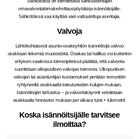
Sähkötöistä on toimitettava sähköasentajan
omavalvontalomake/mittauspöytäkirja isännöitsijälle.
Sähkötöissä saa käyttää vain valtuutettuja asentajia.
Valvoja
Lähtökohtaisesti asunto-osakeyhtiön isännöitsijä valvoo
osakkaan tekemiä muutostöitä. Osakas tai hallitus voi kuitenkin
erityisen vaativissa toimenpiteissä päättää, että valvonta
suoritetaan ulkopuolisen valvojan toimesta. Ulkopuolisen
valvojan tai asiantuntijan kustannukset peritään remonttiin
ryhtyneeltä osakkaalta toteutuneiden kulujen mukaan.
Isännöitsijän tarkastus – ja valvontakäynnit veloitetaan
osakkaalta hinnaston mukaan per alkava tunti + kilometrit.
Koska isännöitsijälle tarvitsee
ilmoittaa?