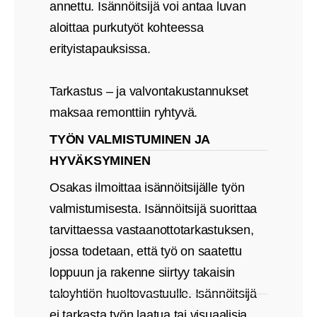
annettu. Isännöitsijä voi antaa luvan
aloittaa purkutyöt kohteessa
erityistapauksissa.
Tarkastus – ja valvontakustannukset
maksaa remonttiin ryhtyvä.
TYÖN VALMISTUMINEN JA
HYVÄKSYMINEN
Osakas ilmoittaa isännöitsijälle työn
valmistumisesta. Isännöitsijä suorittaa
tarvittaessa vastaanottotarkastuksen,
jossa todetaan, että työ on saatettu
loppuun ja rakenne siirtyy takaisin
taloyhtiön huoltovastuulle. Isännöitsijä
ei tarkasta työn laatua tai visuaalisia