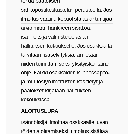
tehdä päätöksen
sähköpostikeskustelun perusteella. Jos
ilmoitus vaatii ulkopuolista asiantuntijaa
arvioimaan hankkeen sisältöä,
isännöitsijä valmistelee asian
hallituksen kokoukselle. Jos osakkaalta
tarvitaan lisäselvityksiä, annetaan
niiden toimittamiseksi yksityiskohtainen
ohje. Kaikki osakkaiden kunnossapito-
ja muutostyöilmoitusten käsittelyt ja
päätökset kirjataan hallituksen
kokouksissa.
ALOITUSLUPA
Isännöitsijä ilmoittaa osakkaalle luvan
töiden aloittamiseksi. Ilmoitus sisältää