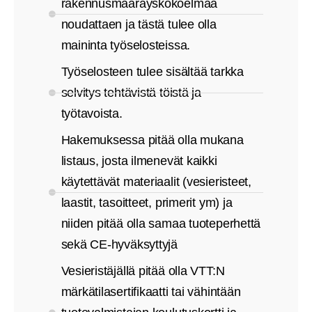
rakennusmääräyskokoelmaa
noudattaen ja tästä tulee olla
maininta työselosteissa.
Työselosteen tulee sisältää tarkka
selvitys tehtävistä töistä ja
työtavoista.
Hakemuksessa pitää olla mukana
listaus, josta ilmenevät kaikki
käytettävät materiaalit (vesieristeet,
laastit, tasoitteet, primerit ym) ja
niiden pitää olla samaa tuoteperhettä
sekä CE-hyväksyttyjä
Vesieristäjällä pitää olla VTT:N
märkätilasertifikaatti tai vähintään