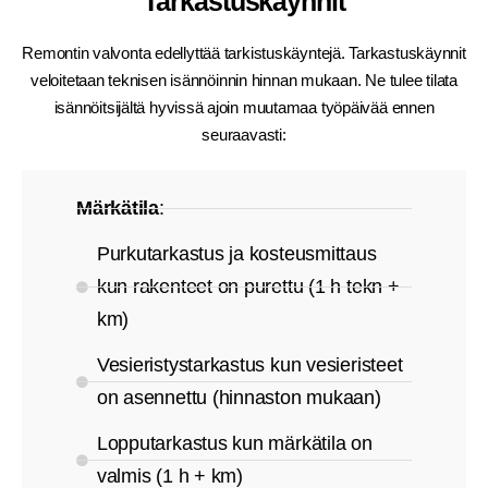
Tarkastuskäynnit
Remontin valvonta edellyttää tarkistuskäyntejä. Tarkastuskäynnit
veloitetaan teknisen isännöinnin hinnan mukaan. Ne tulee tilata
isännöitsijältä hyvissä ajoin muutamaa työpäivää ennen
seuraavasti:
Märkätila
:
Purkutarkastus ja kosteusmittaus
kun rakenteet on purettu (1 h tekn +
km)
Vesieristystarkastus kun vesieristeet
on asennettu (hinnaston mukaan)
Lopputarkastus kun märkätila on
valmis (1 h + km)