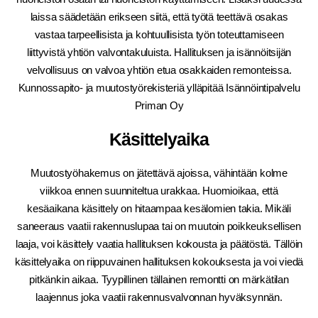
laissa säädetään erikseen siitä, että työtä teettävä osakas
vastaa tarpeellisista ja kohtuullisista työn toteuttamiseen
liittyvistä yhtiön valvontakuluista. Hallituksen ja isännöitsijän
velvollisuus on valvoa yhtiön etua osakkaiden remonteissa.
Kunnossapito- ja muutostyörekisteriä ylläpitää Isännöintipalvelu
Priman Oy
Käsittelyaika
Muutostyöhakemus on jätettävä ajoissa, vähintään kolme
viikkoa ennen suunniteltua urakkaa. Huomioikaa, että
kesäaikana käsittely on hitaampaa kesälomien takia. Mikäli
saneeraus vaatii rakennuslupaa tai on muutoin poikkeuksellisen
laaja, voi käsittely vaatia hallituksen kokousta ja päätöstä. Tällöin
käsittelyaika on riippuvainen hallituksen kokouksesta ja voi viedä
pitkänkin aikaa. Tyypillinen tällainen remontti on märkätilan
laajennus joka vaatii rakennusvalvonnan hyväksynnän.