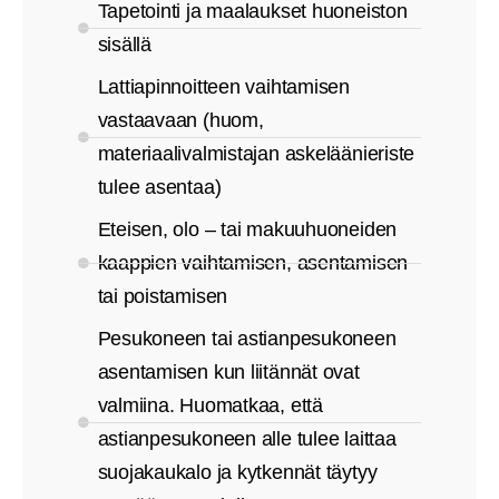
Tapetointi ja maalaukset huoneiston
sisällä
Lattiapinnoitteen vaihtamisen
vastaavaan (huom,
materiaalivalmistajan askeläänieriste
tulee asentaa)
Eteisen, olo – tai makuuhuoneiden
kaappien vaihtamisen, asentamisen
tai poistamisen
Pesukoneen tai astianpesukoneen
asentamisen kun liitännät ovat
valmiina. Huomatkaa, että
astianpesukoneen alle tulee laittaa
suojakaukalo ja kytkennät täytyy