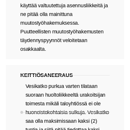
käyttää valtuutettuja asennusliikkeitä ja
ne pitää olla mainittuna
muutostyöhakemuksessa.
Puutteellisten muutostyöhakemusten
täydennyspyynnöt veloitetaan
osakkaalta.
KEITTIÖSANEERAUS
Vesikatko purkua varten tilataan
suoraan huoltoliikkeeltä urakoitsijan
toimesta mikäli taloyhtiössä ei ole
huoneistokohtaisia sulkuja. Vesikatko
saa olla maksimissaan kaksi (2)
tuntia ja siitä pitää tiedottaa kaksi