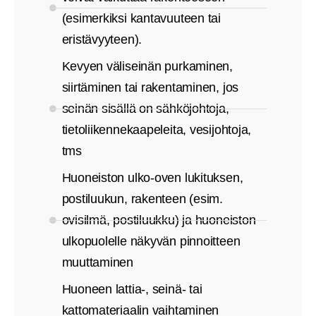
(esimerkiksi kantavuuteen tai
eristävyyteen).
Kevyen väliseinän purkaminen,
siirtäminen tai rakentaminen, jos
seinän sisällä on sähköjohtoja,
tietoliikennekaapeleita, vesijohtoja,
tms
Huoneiston ulko-oven lukituksen,
postiluukun, rakenteen (esim.
ovisilmä, postiluukku) ja huoneiston
ulkopuolelle näkyvän pinnoitteen
muuttaminen
Huoneen lattia-, seinä- tai
kattomateriaalin vaihtaminen