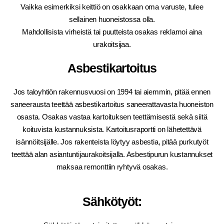
Vaikka esimerkiksi keittiö on osakkaan oma varuste, tulee
sellainen huoneistossa olla.
Mahdollisista virheistä tai puutteista osakas reklamoi aina
urakoitsijaa.
Asbestikartoitus
Jos taloyhtiön rakennusvuosi on 1994 tai aiemmin, pitää ennen
saneerausta teettää asbestikartoitus saneerattavasta huoneiston
osasta. Osakas vastaa kartoituksen teettämisestä sekä siitä
koituvista kustannuksista. Kartoitusraportti on lähetettävä
isännöitsijälle. Jos rakenteista löytyy asbestia, pitää purkutyöt
teettää alan asiantuntijaurakoitsijalla. Asbestipurun kustannukset
maksaa remonttiin ryhtyvä osakas.
Sähkötyöt: