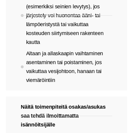
(esimerkiksi seinien levytys), jos
järjestely voi huonontaa ääni- tai
lämpöeristystä tai vaikuttaa
kosteuden siirtymiseen rakenteen
kautta
Altaan ja allaskaapin vaihtaminen
asentaminen tai poistaminen, jos
vaikuttaa vesijohtoon, hanaan tai
viemäröintiin
Näitä toimenpiteitä osakas/asukas
saa tehdä ilmoittamatta
isännöitsijälle