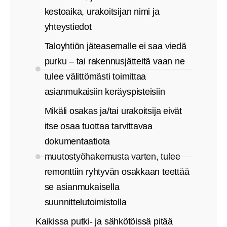
kestoaika, urakoitsijan nimi ja
yhteystiedot
Taloyhtiön jäteasemalle ei saa viedä
purku – tai rakennusjätteitä vaan ne
tulee välittömästi toimittaa
asianmukaisiin keräyspisteisiin
Mikäli osakas ja/tai urakoitsija eivät
itse osaa tuottaa tarvittavaa
dokumentaatiota
muutostyöhakemusta varten, tulee
remonttiin ryhtyvän osakkaan teettää
se asianmukaisella
suunnittelutoimistolla
Kaikissa putki- ja sähkötöissä pitää