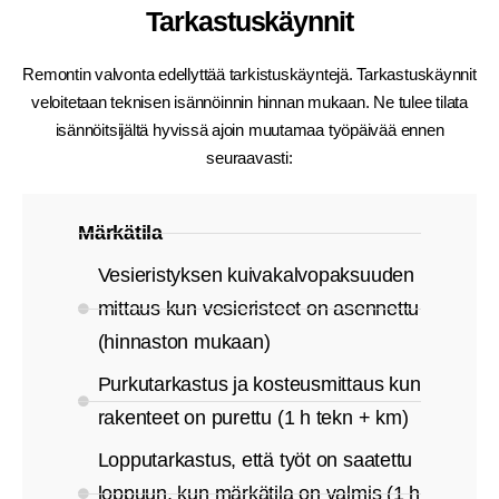
Tarkastuskäynnit
Remontin valvonta edellyttää tarkistuskäyntejä. Tarkastuskäynnit
veloitetaan teknisen isännöinnin hinnan mukaan. Ne tulee tilata
isännöitsijältä hyvissä ajoin muutamaa työpäivää ennen
seuraavasti:
Märkätila
Vesieristyksen kuivakalvopaksuuden
mittaus kun vesieristeet on asennettu
(hinnaston mukaan)
Purkutarkastus ja kosteusmittaus kun
rakenteet on purettu (1 h tekn + km)
Lopputarkastus, että työt on saatettu
loppuun, kun märkätila on valmis (1 h