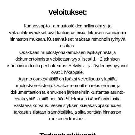
Veloitukset:
Kunnossapito- ja muutostöiden hallinnoimis- ja
valvontakorvaukset ovat tuntiperusteisia, teknisen isännöinnin
hinnaston mukaan. Kustannukset maksaa remonttiin ryhtyvä
osakas.
Osakkaan muutostyöhakemuksen läpikäynnistä ja
dokumentoinnista veloitetaan tyypillisesti 1 – 2 teknisen
isännöinnin tuntia per hakemus. Selvitys – ja täydennyspyynnöt
ovat 1 h/kappale.
Asunto-osakeyhtiöllä on lisäksi velvollisuus ylläpitää
muutostyörekisteriä. Osakasremonttien rekisteröinnin ja
dokumentaation tallennuksen järjestelmiin kustantaa asunto-
osakeyhtiö ja siitä peritään ½ teknisen isännöinnin tuntia
vastaava korvaus. Vesieristyksen kuivakalvopaksuuden
tarkastus tilataan isännöitsijältä ja siitä peritään hinnaston
mukainen korvaus.