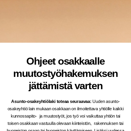
Ohjeet osakkaalle
muutostyöhakemuksen
jättämistä varten
Asunto-osakeyhtiölaki toteaa seuraavaa:
Uuden asunto-
osakeyhtiö lain mukaan osakkaan on ilmoitettava yhtiölle kaikki
kunnossapito- ja muutostyöt, jos työ voi vaikuttaa yhtiön tai
toisen osakkaan vastuulla olevaan kiinteistön, rakennuksen tai
huoneiston osaan tai huoneiston käyttämiseen. Lisäksi uudessa