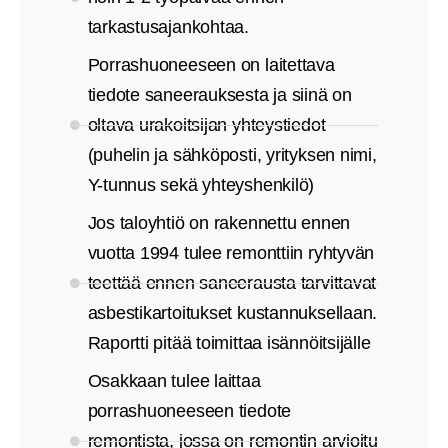
tarkastusajankohtaa.
Porrashuoneeseen on laitettava
tiedote saneerauksesta ja siinä on
oltava urakoitsijan yhteystiedot
(puhelin ja sähköposti, yrityksen nimi,
Y-tunnus sekä yhteyshenkilö)
Jos taloyhtiö on rakennettu ennen
vuotta 1994 tulee remonttiin ryhtyvän
teettää ennen saneerausta tarvittavat
asbestikartoitukset kustannuksellaan.
Raportti pitää toimittaa isännöitsijälle
Osakkaan tulee laittaa
porrashuoneeseen tiedote
remontista, jossa on remontin arvioitu