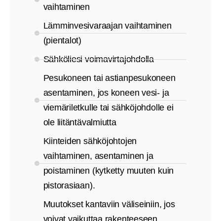
vaihtaminen
Lämminvesivaraajan vaihtaminen
(pientalot)
Sähköliesi voimavirtajohdolla
Pesukoneen tai astianpesukoneen
asentaminen, jos koneen vesi- ja
viemäriletkulle tai sähköjohdolle ei
ole liitäntävalmiutta
Kiinteiden sähköjohtojen
vaihtaminen, asentaminen ja
poistaminen (kytketty muuten kuin
pistorasiaan).
Muutokset kantaviin väliseiniin, jos
voivat vaikuttaa rakenteeseen