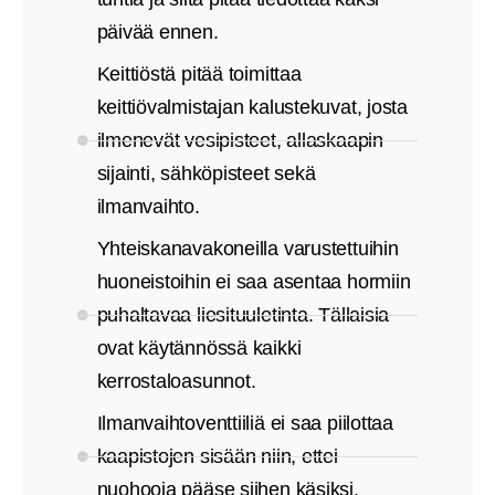
päivää ennen.
Keittiöstä pitää toimittaa
keittiövalmistajan kalustekuvat, josta
ilmenevät vesipisteet, allaskaapin
sijainti, sähköpisteet sekä
ilmanvaihto.
Yhteiskanavakoneilla varustettuihin
huoneistoihin ei saa asentaa hormiin
puhaltavaa liesituuletinta. Tällaisia
ovat käytännössä kaikki
kerrostaloasunnot.
Ilmanvaihtoventtiiliä ei saa piilottaa
kaapistojen sisään niin, ettei
nuohooja pääse siihen käsiksi.