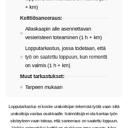
+ km)
Keittiösaneeraus:
Allaskaapin alle asennettavan
vesieristeen toteaminen (1 h + km)
Lopputarkastus, jossa todetaan, että
työ on saatettu loppuun, kun remontti
on valmis (1 h + km)
Muut tarkastukset:
Tarpeen mukaan
Lopputarkastus ei koske urakoitsijan tekemää työtä vaan siitä
urakoitsija vastaa osakkaalle. Isännöitsijä ei ota kantaa työn
siisteyteen vaan toteaa, että saneeraus on saatettu loppuun.
Vaikka esimerkiksi keittiö on osakkaan oma varuste, tulee